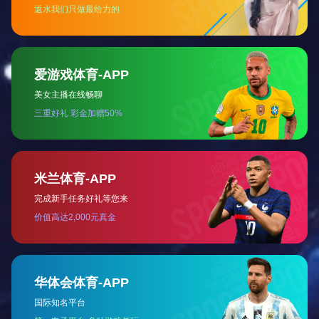
纤维回收机
2850高速卫生纸抽纸机
压力网槽高速卫生纸机生产线
2700型圆网卫生纸机