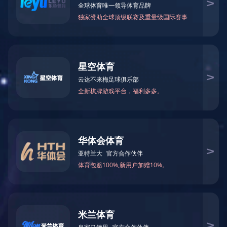
热门搜索：
纸机设备系列
磨浆设备系列
筛选设备系列
碎浆机设备
系列
脱墨设备系列
洗浆设备系列
环保设备系列
开云网页版登录入口-
开云(中国) ·
产品中
心