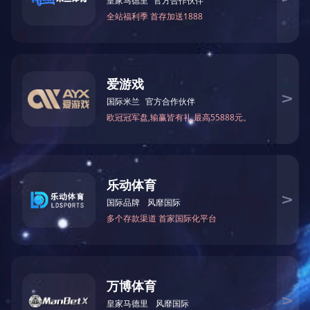
纤维回收机
组合式除渣器
ZNY系列内流式压力筛
ZPF系列排渣分离机
ZTS高、低频振框筛