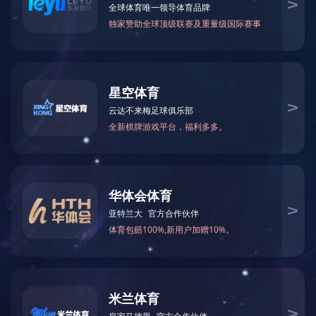
产品分类
纸机设备系列
磨浆设备系列
筛选设备系列
碎浆机设备系列
脱墨设备系列
洗浆设备系列
环保设备系列
产品展示
开云网页版登录入口
-
产品展示