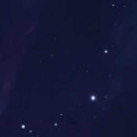
回收机
2700型圆网卫生纸机