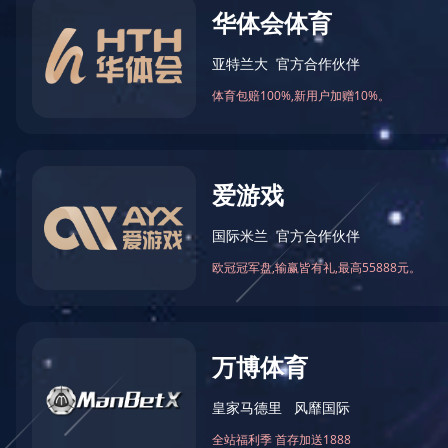
产品
产品分类
纸机设备系列
磨浆设备系列
筛选设备系列
碎浆机设备系列
脱墨设备系列