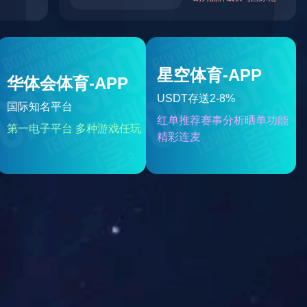
畜禽粪便发酵处理机
压力网槽高速卫生纸机生产线