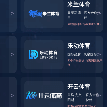
开云网页版登录入口
-
产品展示
ZGXT系列无压浮选除墨机