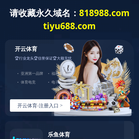
开云网页版登录入口
网站开云网页版登
开云网页版登录入
产品中心
新闻动态
录入口
口-开云(中国)
视频中心
荣誉资质
发货现场
联系我们