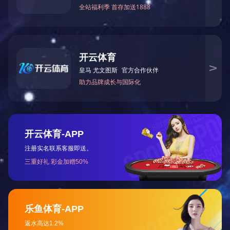
微孔过滤技术，过滤面积精 准匹配不
同处理需求，滤饼含水率可低至 8% 以
下，滤液清澈度高，能实现固液分离。
设备兼具能耗低、耐腐蚀、运行稳定等
优势，适配细颗粒、高粘度物料处理，
维护便捷且使用寿命长。