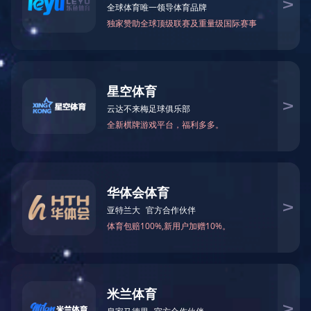
新闻动态
开云网页版登录入口
-
新闻动态
选矿脱水专用｜6㎡+3㎡真空陶瓷过滤机
整装完毕 顺利发车发货
选矿脱水专用｜6㎡+3㎡真空陶瓷过滤
机整装完毕 顺利发车发货