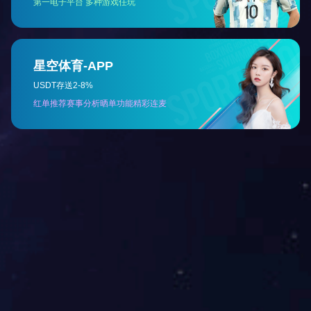
畜禽粪便发酵处理机
纤维回收机