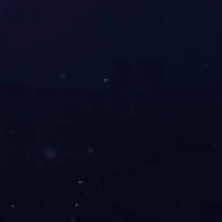
开云网页版登录入口-开云(中国)
联 系 人：隋炳礼 （总经理）
移动电话：18678032288
座机电话：0536-605 6168
地 址：中国山东省诸城市得利斯大道中段路西2277号
邮 编：262216
快速链接
网站开云网页版
开云网页版登录
产品中心